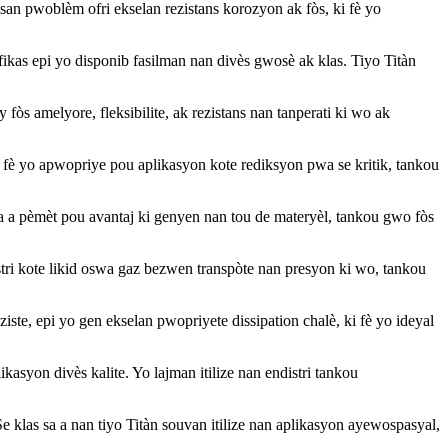
n san pwoblèm ofri ekselan rezistans korozyon ak fòs, ki fè yo
efikas epi yo disponib fasilman nan divès gwosè ak klas. Tiyo Titàn
òs amelyore, fleksibilite, ak rezistans nan tanperati ki wo ak
ki fè yo apwopriye pou aplikasyon kote rediksyon pwa se kritik, tankou
a a pèmèt pou avantaj ki genyen nan tou de materyèl, tankou gwo fòs
tri kote likid oswa gaz bezwen transpòte nan presyon ki wo, tankou
iste, epi yo gen ekselan pwopriyete dissipation chalè, ki fè yo ideyal
ikasyon divès kalite. Yo lajman itilize nan endistri tankou
e klas sa a nan tiyo Titàn souvan itilize nan aplikasyon ayewospasyal,