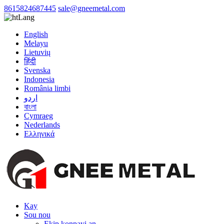
8615824687445
sale@gneemetal.com
Lang
English
Melayu
Lietuvių
हिंदी
Svenska
Indonesia
România limbi
اردو
বাংলা
Cymraeg
Nederlands
Ελληνικά
Kay
Sou nou
Ekip konpayi an