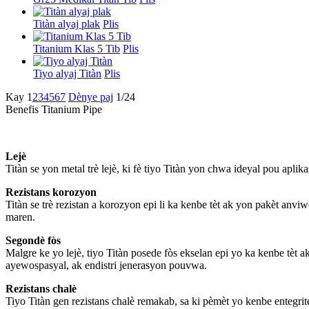
Titàn alyaj plak
Plis
Titanium Klas 5 Tib
Plis
Tiyo alyaj Titàn
Plis
Kay
1
2
3
4
5
6
7
Dènye paj
1/24
Benefis Titanium Pipe
Lejè
Titàn se yon metal trè lejè, ki fè tiyo Titàn yon chwa ideyal pou aplika
Rezistans korozyon
Titàn se trè rezistan a korozyon epi li ka kenbe tèt ak yon pakèt an
maren.
Segondè fòs
Malgre ke yo lejè, tiyo Titàn posede fòs ekselan epi yo ka kenbe tèt a
ayewospasyal, ak endistri jenerasyon pouvwa.
Rezistans chalè
Tiyo Titàn gen rezistans chalè remakab, sa ki pèmèt yo kenbe entegrite