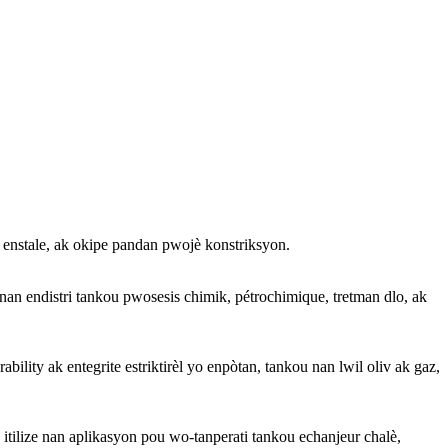
te, enstale, ak okipe pandan pwojè konstriksyon.
nan endistri tankou pwosesis chimik, pétrochimique, tretman dlo, ak
ility ak entegrite estriktirèl yo enpòtan, tankou nan lwil oliv ak gaz,
u itilize nan aplikasyon pou wo-tanperati tankou echanjeur chalè,