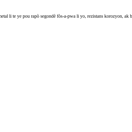
metal li te ye pou rapò segondè fòs-a-pwa li yo, rezistans korozyon, ak b