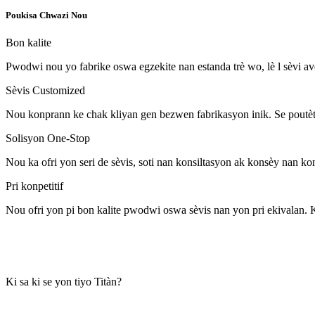
Poukisa Chwazi Nou
Bon kalite
Pwodwi nou yo fabrike oswa egzekite nan estanda trè wo, lè l sèvi av
Sèvis Customized
Nou konprann ke chak kliyan gen bezwen fabrikasyon inik. Se poutèt s
Solisyon One-Stop
Nou ka ofri yon seri de sèvis, soti nan konsiltasyon ak konsèy nan 
Pri konpetitif
Nou ofri yon pi bon kalite pwodwi oswa sèvis nan yon pri ekivalan. K
Ki sa ki se yon tiyo Titàn?