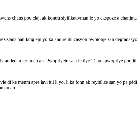
ens chans pou elaji ak kontra siyifikativman lè yo ekspoze a chanjman t
ezistans nan fatig epi yo ka andire itilizasyon pwolonje san degrada
p viv andedan kò imen an. Pwopriyete sa a fè tiyo Titàn apwopriye pou it
le di ke menm apre lavi itil li yo, li ka fonn ak reyitilize san yo pa pè
nman an.