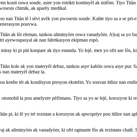
kenn kouti oswa soude, asire yon estrikti kontinyèl ak inifòm. Tiyo Tità
wosesis chimik, ak aparèy medikal.
o nan Titàn lè l sèvi avèk yon pwosesis soude. Kalite tiyo sa a se pri-
k jenerasyon pouvwa.
 Titàn ak lòt eleman, tankou aliminyòm oswa vanadyòm. Alyaj sa yo bay f
istri ayewospasyal ak nan fabrikasyon ekipman espò.
iray ki pi piti konpare ak tiyo estanda. Yo lejè, men yo ofri ase fòs, 
Titàn kole ak yon materyèl debaz, tankou asye kabòn oswa asye pur. S
s nan materyèl debaz la.
u kenbe tèt ak kondisyon presyon ekstrèm. Yo souvan itilize nan endis
i otomobil la pou amelyore pèfòmans. Tiyo sa yo se lejè, korozyon ki rez
àn pi, ki fè yo trè rezistan a korozyon ak apwopriye pou itilize nan apl
yaj ak aliminyòm ak vanadyòm, ki ofri ogmante fòs ak rezistans chalè. S