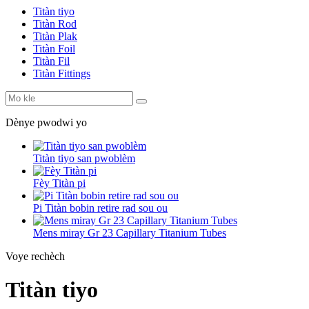
Titàn tiyo
Titàn Rod
Titàn Plak
Titàn Foil
Titàn Fil
Titàn Fittings
Dènye pwodwi yo
Titàn tiyo san pwoblèm
Fèy Titàn pi
Pi Titàn bobin retire rad sou ou
Mens miray Gr 23 Capillary Titanium Tubes
Voye rechèch
Titàn tiyo