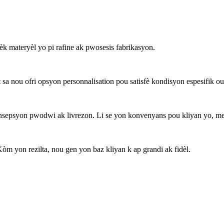
èk materyèl yo pi rafine ak pwosesis fabrikasyon.
a nou ofri opsyon personnalisation pou satisfè kondisyon espesifik ou
konsepsyon pwodwi ak livrezon. Li se yon konvenyans pou kliyan yo, m
òm yon rezilta, nou gen yon baz kliyan k ap grandi ak fidèl.