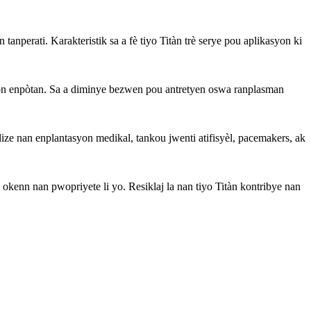
anperati. Karakteristik sa a fè tiyo Titàn trè serye pou aplikasyon ki
syon enpòtan. Sa a diminye bezwen pou antretyen oswa ranplasman
ilize nan enplantasyon medikal, tankou jwenti atifisyèl, pacemakers, ak
di okenn nan pwopriyete li yo. Resiklaj la nan tiyo Titàn kontribye nan