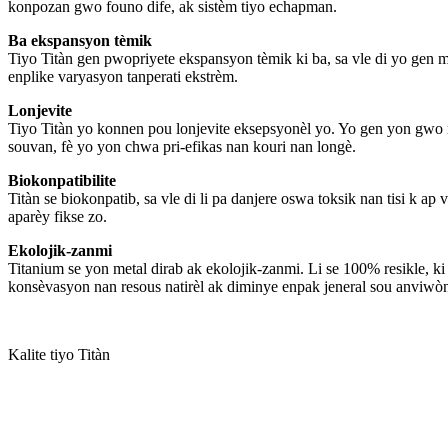
konpozan gwo founo dife, ak sistèm tiyo echapman.
Ba ekspansyon tèmik
Tiyo Titàn gen pwopriyete ekspansyon tèmik ki ba, sa vle di yo gen mw
enplike varyasyon tanperati ekstrèm.
Lonjevite
Tiyo Titàn yo konnen pou lonjevite eksepsyonèl yo. Yo gen yon gwo r
souvan, fè yo yon chwa pri-efikas nan kouri nan longè.
Biokonpatibilite
Titàn se biokonpatib, sa vle di li pa danjere oswa toksik nan tisi k a
aparèy fikse zo.
Ekolojik-zanmi
Titanium se yon metal dirab ak ekolojik-zanmi. Li se 100% resikle, ki v
konsèvasyon nan resous natirèl ak diminye enpak jeneral sou anviwò
Kalite tiyo Titàn