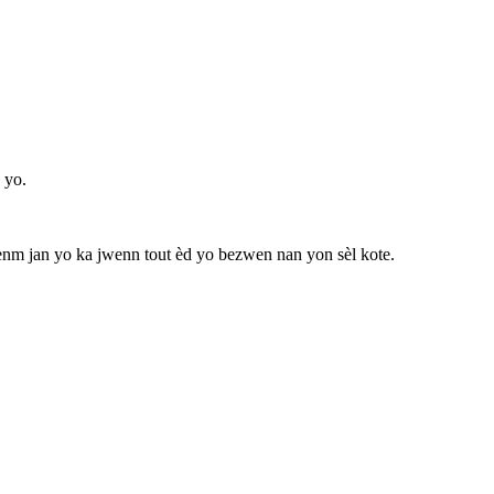
 yo.
enm jan yo ka jwenn tout èd yo bezwen nan yon sèl kote.