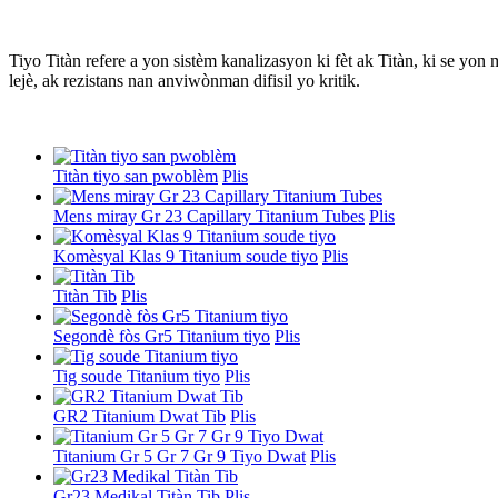
Tiyo Titàn refere a yon sistèm kanalizasyon ki fèt ak Titàn, ki se yon 
lejè, ak rezistans nan anviwònman difisil yo kritik.
Titàn tiyo san pwoblèm
Plis
Mens miray Gr 23 Capillary Titanium Tubes
Plis
Komèsyal Klas 9 Titanium soude tiyo
Plis
Titàn Tib
Plis
Segondè fòs Gr5 Titanium tiyo
Plis
Tig soude Titanium tiyo
Plis
GR2 Titanium Dwat Tib
Plis
Titanium Gr 5 Gr 7 Gr 9 Tiyo Dwat
Plis
Gr23 Medikal Titàn Tib
Plis