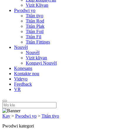
Vizit Kliyan
Pwodwi yo
Titàn tiyo
Titàn Rod
Titàn Plak
Titàn Foil
Titàn Fil
Titàn Fittings
Nouvèl
Nouvèl
Vizit kliyan
Konpayi Nouvèl
Konesans
Kontakte nou
Videyo
Feedback
VR
Kay
>
Pwodwi yo
>
Titàn tiyo
Pwodwi kategori