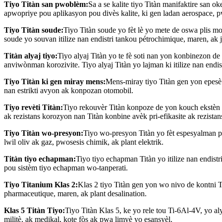
Tiyo Titàn san pwoblèm:
Sa a se kalite tiyo Titàn manifaktire san o
apwopriye pou aplikasyon pou divès kalite, ki gen ladan aerospace, p
Tiyo Titàn soude:
Tiyo Titàn soude yo fèt lè yo mete de oswa plis mos
soude yo souvan itilize nan endistri tankou pétrochimique, maren, a
Titàn alyaj tiyo:
Tiyo alyaj Titàn yo te fè soti nan yon konbinezon de
anviwònman korozivite. Tiyo alyaj Titàn yo lajman ki itilize nan end
Tiyo Titàn ki gen miray mens:
Mens-miray tiyo Titàn gen yon epesè m
nan estrikti avyon ak konpozan otomobil.
Tiyo revèti Titàn:
Tiyo rekouvèr Titàn konpoze de yon kouch ekstèn 
ak rezistans korozyon nan Titàn konbine avèk pri-efikasite ak rezistan
Tiyo Titàn wo-presyon:
Tiyo wo-presyon Titàn yo fèt espesyalman po
lwil oliv ak gaz, pwosesis chimik, ak plant elektrik.
Titàn tiyo echapman:
Tiyo tiyo echapman Titàn yo itilize nan endistr
pou sistèm tiyo echapman wo-tanperati.
Tiyo Titanium Klas 2:
Klas 2 tiyo Titàn gen yon wo nivo de kontni Tit
pharmaceutique, maren, ak plant desalination.
Klas 5 Titàn Tiyo:
Tiyo Titàn Klas 5, ke yo rele tou Ti-6Al-4V, yo al
militè, ak medikal, kote fòs ak pwa limyè yo esansyèl.