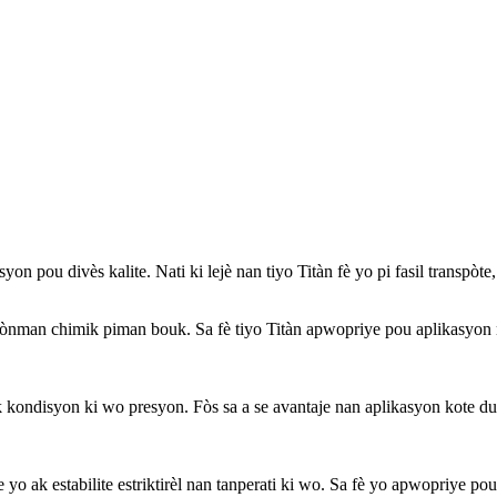
syon pou divès kalite. Nati ki lejè nan tiyo Titàn fè yo pi fasil transpò
viwònman chimik piman bouk. Sa fè tiyo Titàn apwopriye pou aplikasyon 
k kondisyon ki wo presyon. Fòs sa a se avantaje nan aplikasyon kote durab
 yo ak estabilite estriktirèl nan tanperati ki wo. Sa fè yo apwopriye po